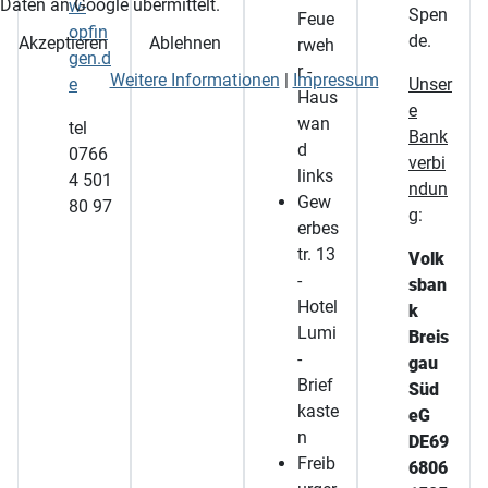
Daten an Google übermittelt.
w-
Spen
Feue
opfin
de.
Akzeptieren
Ablehnen
rweh
gen.d
r -
Weitere Informationen
|
Impressum
e
Unser
Haus
e
wan
tel
Bank
d
0766
verbi
links
4 501
ndun
Gew
80 97
g
:
erbes
tr. 13
Volk
-
sban
Hotel
k
Lumi
Breis
-
gau
Brief
Süd
kaste
eG
n
DE69
Freib
6806