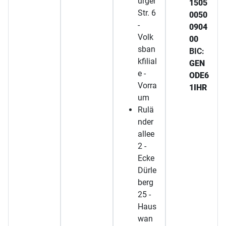
urger
1505
Str. 6
0050
-
0904
Volk
00
sban
BIC:
kfilial
GEN
e -
ODE6
Vorra
1IHR
um
Rulä
nder
allee
2 -
Ecke
Dürle
berg
25 -
Haus
wan