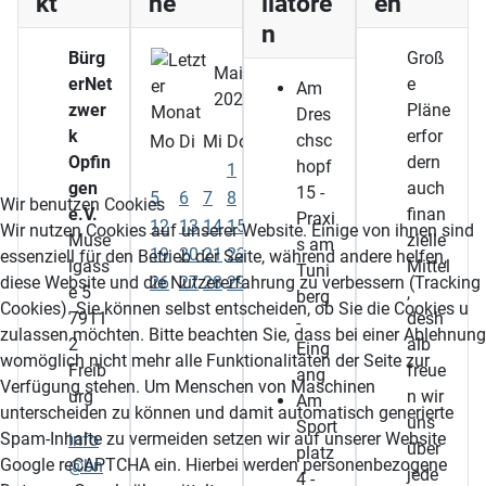
kt
ne
llatore
en
n
Bürg
Groß
Mai
erNet
e
Am
2025
zwer
Pläne
Dres
k
erfor
chsc
Mo
Di
Mi
Do
Fr
Sa
So
Opfin
dern
hopf
1
2
3
4
gen
auch
15 -
5
6
7
8
9
10
11
Wir benutzen Cookies
e.V.
finan
Praxi
12
13
14
15
16
17
18
Wir nutzen Cookies auf unserer Website. Einige von ihnen sind
Muse
zielle
s am
19
20
21
22
23
24
25
essenziell für den Betrieb der Seite, während andere helfen,
lgass
Mittel
Tuni
26
27
28
29
30
31
diese Website und die Nutzererfahrung zu verbessern (Tracking
e 5
,
berg
Cookies). Sie können selbst entscheiden, ob Sie die Cookies u
7911
desh
-
zulassen möchten. Bitte beachten Sie, dass bei einer Ablehnung
2
alb
Eing
womöglich nicht mehr alle Funktionalitäten der Seite zur
Freib
freue
ang
Verfügung stehen. Um Menschen von Maschinen
urg
n wir
Am
unterscheiden zu können und damit automatisch generierte
uns
Sport
Spam-Inhalte zu vermeiden setzen wir auf unserer Website
info
über
platz
Google reCAPTCHA ein. Hierbei werden personenbezogene
@bn
jede
4 -