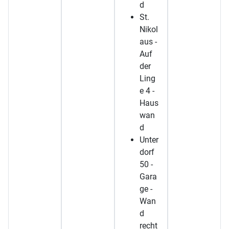
d
St.
Nikol
aus -
Auf
der
Ling
e 4 -
Haus
wan
d
Unter
dorf
50 -
Gara
ge -
Wan
d
recht