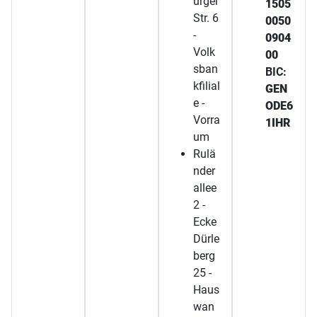
urger
1505
Str. 6
0050
-
0904
Volk
00
sban
BIC:
kfilial
GEN
e -
ODE6
Vorra
1IHR
um
Rulä
nder
allee
2 -
Ecke
Dürle
berg
25 -
Haus
wan