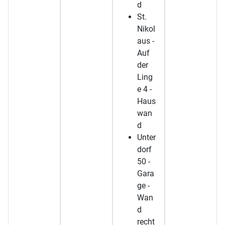
d
St.
Nikol
aus -
Auf
der
Ling
e 4 -
Haus
wan
d
Unter
dorf
50 -
Gara
ge -
Wan
d
recht