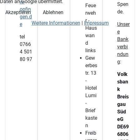
Daten an Google übermittelt.
w-
Spen
Feue
opfin
de.
Akzeptieren
Ablehnen
rweh
gen.d
r -
Weitere Informationen
|
Impressum
e
Unser
Haus
e
wan
tel
Bank
d
0766
verbi
links
4 501
ndun
Gew
80 97
g
:
erbes
tr. 13
Volk
-
sban
Hotel
k
Lumi
Breis
-
gau
Brief
Süd
kaste
eG
n
DE69
Freib
6806