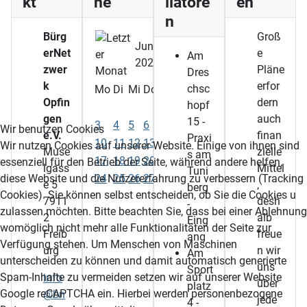
kt
ne
llatore
en
n
Bürg
Groß
Juni
erNet
e
Am
2024
zwer
Pläne
Dres
k
erfor
chsc
Mo
Di
Mi
Do
Fr
Sa
So
Opfin
dern
hopf
1
2
gen
auch
15 -
3
4
5
6
7
8
9
Wir benutzen Cookies
e.V.
finan
Praxi
10
11
12
13
14
15
16
Wir nutzen Cookies auf unserer Website. Einige von ihnen sind
Muse
zielle
s am
17
18
19
20
21
22
23
essenziell für den Betrieb der Seite, während andere helfen,
lgass
Mittel
Tuni
24
25
26
27
28
29
30
diese Website und die Nutzererfahrung zu verbessern (Tracking
e 5
,
berg
Cookies). Sie können selbst entscheiden, ob Sie die Cookies u
7911
desh
-
zulassen möchten. Bitte beachten Sie, dass bei einer Ablehnung
2
alb
Eing
womöglich nicht mehr alle Funktionalitäten der Seite zur
Freib
freue
ang
Verfügung stehen. Um Menschen von Maschinen
urg
n wir
Am
unterscheiden zu können und damit automatisch generierte
uns
Sport
Spam-Inhalte zu vermeiden setzen wir auf unserer Website
info
über
platz
Google reCAPTCHA ein. Hierbei werden personenbezogene
@bn
jede
4 -